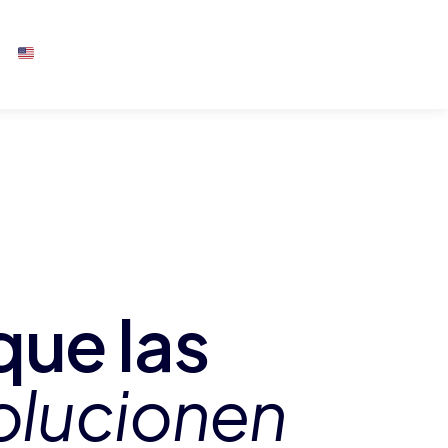
ue las
olucionen